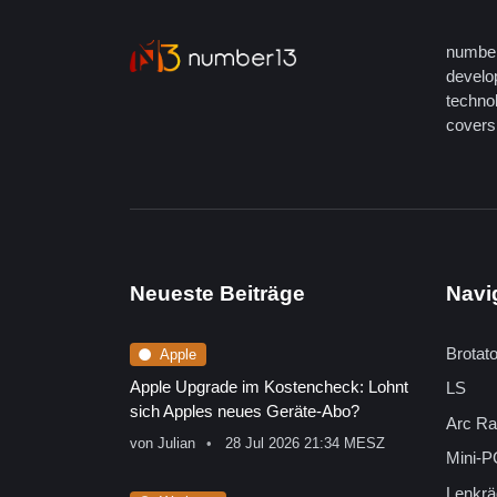
number
develop
techno
covers 
Neueste Beiträge
Navi
Brotat
Apple
Apple Upgrade im Kostencheck: Lohnt
LS
sich Apples neues Geräte-Abo?
Arc Ra
von
Julian
28 Jul 2026 21:34 MESZ
Mini-P
Lenkrä