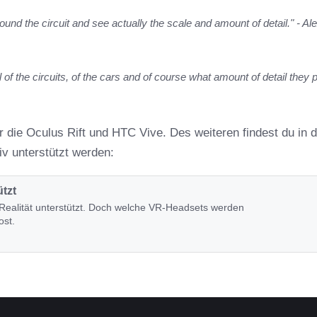
round the circuit and see actually the scale and amount of detail." - Al
 of the circuits, of the cars and of course what amount of detail they p
ür die Oculus Rift und HTC Vive. Des weiteren findest du in 
iv unterstützt werden:
tzt
le Realität unterstützt. Doch welche VR-Headsets werden
ost.