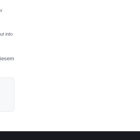
ex
ut into
diesem