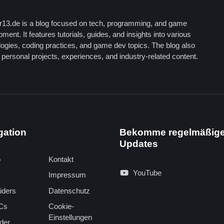
13.de is a blog focused on tech, programming, and game
ment. It features tutorials, guides, and insights into various
logies, coding practices, and game dev topics. The blog also
personal projects, experiences, and industry-related content.
gation
Bekomme regelmäßig
Updates
o
Kontakt
YouTube
Impressum
iders
Datenschutz
Cs
Cookie-
Einstellungen
der