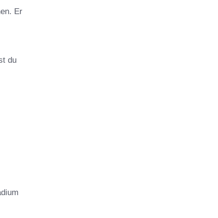
en. Er
st du
adium