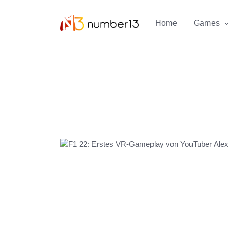
Zum Hauptkontent springen.
Home
Games