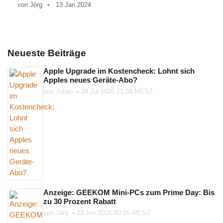
von
Jörg
13 Jan 2024
Neueste Beiträge
Apple Upgrade im Kostencheck: Lohnt sich
Apples neues Geräte-Abo?
von
Julian
•
28 Jul 2026 21:34 MESZ
Anzeige: GEEKOM Mini-PCs zum Prime Day: Bis
zu 30 Prozent Rabatt
von
Jörg
•
23 Jun 2026 00:05 MESZ