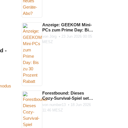
Anzeige: GEEKOM Mini-
PCs zum Prime Day: Bis
zu 30 Prozent Rabatt
von
Jörg
•
23 Jun 2026 00:05
MESZ
d -
Forestbound: Dieses
Cozy-Survival-Spiel setzt
auf Karte, Kompass und
von
number13
•
18 Jun 2026
die ...
11:46 MESZ