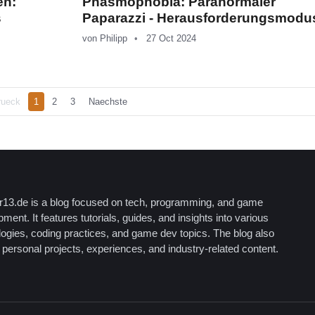
en:
Phasmophobia: Paranormaler
s
Paparazzi - Herausforderungsmodu
von
Philipp
27 Oct 2024
rueck
1
2
3
Naechste
13.de is a blog focused on tech, programming, and game
ment. It features tutorials, guides, and insights into various
logies, coding practices, and game dev topics. The blog also
personal projects, experiences, and industry-related content.