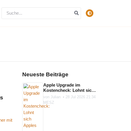
Neueste Beiträge
Apple Upgrade im
Kostencheck: Lohnt sich
Apples neues Geräte-
us
von
Julian
•
28 Jul 2026 21:34
Abo?
MESZ