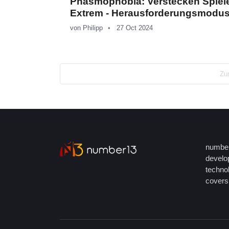
Phasmophobia: Verstecken Spiel
Extrem - Herausforderungsmodu
von
Philipp
27 Oct 2024
Zu
number
develop
techno
covers 