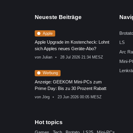
Neueste Beiträge
Navi
Brotat
Apple
Apple Upgrade im Kostencheck: Lohnt
LS
sich Apples neues Geräte-Abo?
Arc Ra
von
Julian
28 Jul 2026 21:34 MESZ
Mini-P
Lenkrä
Werbung
Anzeige: GEEKOM Mini-PCs zum
Prime Day: Bis zu 30 Prozent Rabatt
von
Jörg
23 Jun 2026 00:05 MESZ
Hot topics
Games
Tech
Brotato
LS25
Mini-PCs