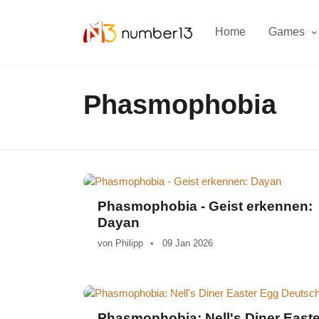
Zum Hauptkontent springen.
Home
Games
Phasmophobia
Phasmophobia - Geist erkennen:
Dayan
von
Philipp
09 Jan 2026
Phasmophobia: Nell's Diner Easte