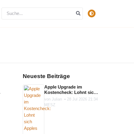
Neueste Beiträge
Apple Upgrade im
-
Kostencheck: Lohnt sich
Apples neues Geräte-
von
Julian
•
28 Jul 2026 21:34
Abo?
MESZ