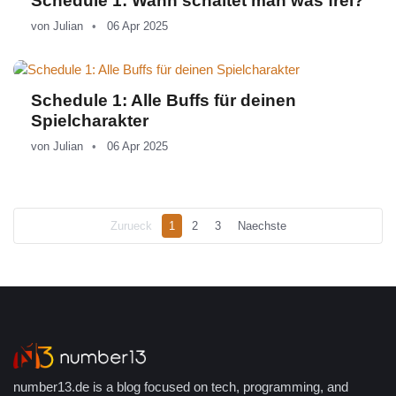
Schedule 1: Wann schaltet man was frei?
von
Julian
06 Apr 2025
Schedule 1: Alle Buffs für deinen
Spielcharakter
von
Julian
06 Apr 2025
Zurueck
1
2
3
Naechste
number13.de is a blog focused on tech, programming, and