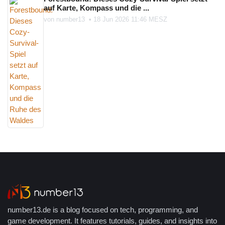
auf Karte, Kompass und die ...
von
number13
•
18 Jun 2026 11:46 MESZ
number13.de is a blog focused on tech, programming, and
game development. It features tutorials, guides, and insights into