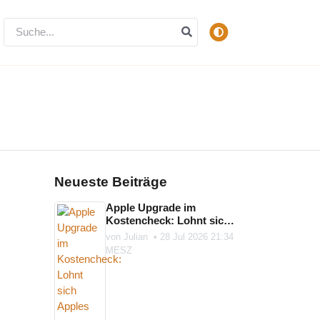
Neueste Beiträge
Apple Upgrade im
Kostencheck: Lohnt sich
Apples neues Geräte-
von
Julian
•
28 Jul 2026 21:34
Abo?
MESZ