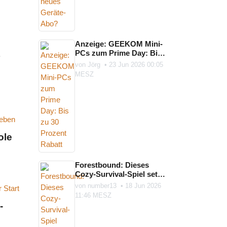
Anzeige: GEEKOM Mini-
PCs zum Prime Day: Bis
zu 30 Prozent Rabatt
von
Jörg
•
23 Jun 2026 00:05
MESZ
ole
Forestbound: Dieses
Cozy-Survival-Spiel setzt
auf Karte, Kompass und
von
number13
•
18 Jun 2026
die ...
11:46 MESZ
-