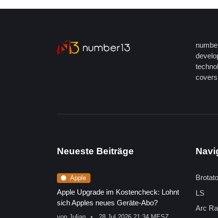
number
develop
techno
covers 
Neueste Beiträge
Navi
Brotat
Apple
Apple Upgrade im Kostencheck: Lohnt
LS
sich Apples neues Geräte-Abo?
Arc Ra
von
Julian
28 Jul 2026 21:34 MESZ