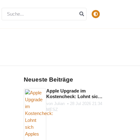
Neueste Beiträge
Apple Upgrade im
Kostencheck: Lohnt sich
Apples neues Geräte-
von
Julian
•
28 Jul 2026 21:34
Abo?
MESZ