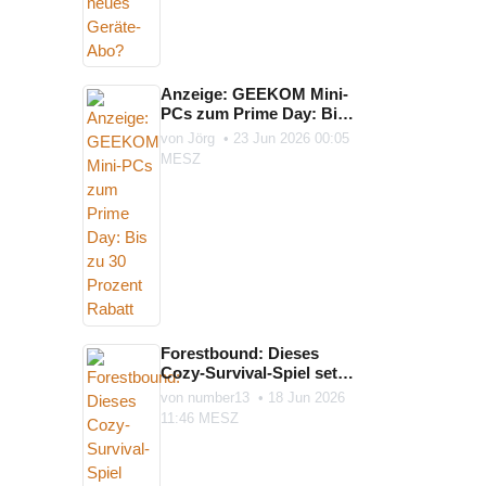
Anzeige: GEEKOM Mini-
PCs zum Prime Day: Bis
zu 30 Prozent Rabatt
von
Jörg
•
23 Jun 2026 00:05
MESZ
Forestbound: Dieses
Cozy-Survival-Spiel setzt
auf Karte, Kompass und
von
number13
•
18 Jun 2026
die ...
11:46 MESZ