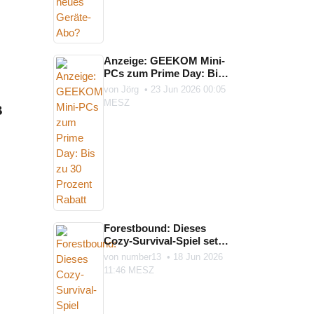
Anzeige: GEEKOM Mini-
PCs zum Prime Day: Bis
zu 30 Prozent Rabatt
von
Jörg
•
23 Jun 2026 00:05
MESZ
B
Forestbound: Dieses
Cozy-Survival-Spiel setzt
auf Karte, Kompass und
von
number13
•
18 Jun 2026
die ...
11:46 MESZ