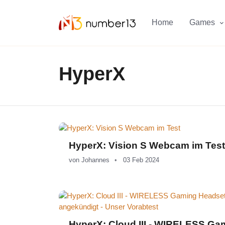
Zum Hauptkontent springen.
Home
Games
HyperX
HyperX: Vision S Webcam im Test
von
Johannes
03 Feb 2024
HyperX: Cloud III - WIRELESS Ga