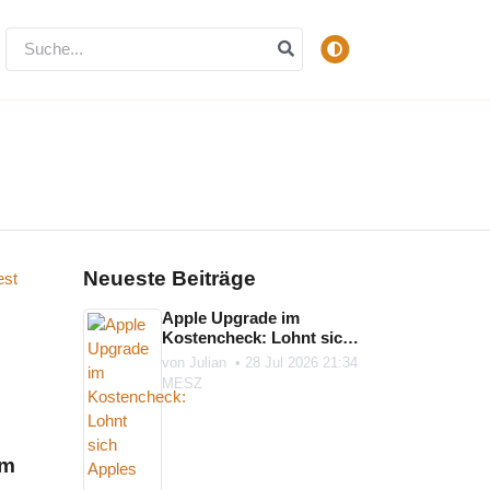
Neueste Beiträge
Apple Upgrade im
Kostencheck: Lohnt sich
Apples neues Geräte-
von
Julian
•
28 Jul 2026 21:34
Abo?
MESZ
im