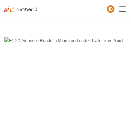
Zum Hauptkontent springen.