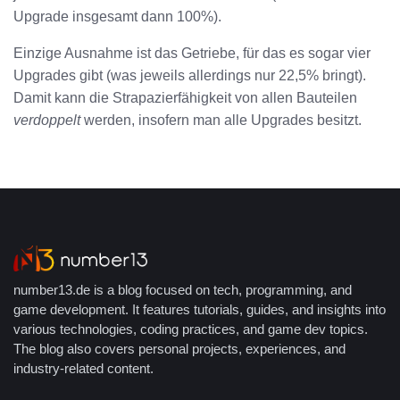
Upgrade insgesamt dann 100%).
Einzige Ausnahme ist das Getriebe, für das es sogar vier
Upgrades gibt (was jeweils allerdings nur 22,5% bringt).
Damit kann die Strapazierfähigkeit von allen Bauteilen
verdoppelt
werden, insofern man alle Upgrades besitzt.
number13.de is a blog focused on tech, programming, and
game development. It features tutorials, guides, and insights into
various technologies, coding practices, and game dev topics.
The blog also covers personal projects, experiences, and
industry-related content.