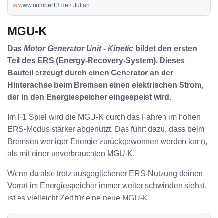
diese Fahrer überhaupt zu ihrem Cockpit? All
www.number13.de
Julian
das erfährst du in diesem Post.
MGU-K
Das
Motor Generator Unit - Kinetic
bildet den ersten
Teil des ERS (Energy-Recovery-System). Dieses
Bauteil erzeugt durch einen Generator an der
Hinterachse beim Bremsen einen elektrischen Strom,
der in den Energiespeicher eingespeist wird.
Im F1 Spiel wird die MGU-K durch das Fahren im hohen
ERS-Modus stärker abgenutzt. Das führt dazu, dass beim
Bremsen weniger Energie zurückgewonnen werden kann,
als mit einer unverbrauchten MGU-K.
Wenn du also trotz ausgeglichener ERS-Nutzung deinen
Vorrat im Energiespeicher immer weiter schwinden siehst,
ist es vielleicht Zeit für eine neue MGU-K.