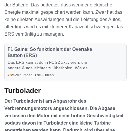
der Batterie. Das bedeutet, dass weniger elektrische
Energie maximal gespeichert werden kann. Zwar hat das
keine direkten Auswirkungen auf die Leistung des Autos,
allerdings wird es mit kleinerer Kapazität schwieriger, das
ERS vernünftig zu managen.
F1 Game: So funktioniert der Overtake
Button (ERS)
Das ERS kannst du in F1 22 aktivieren, um
andere Autos leichter zu überholen. Wie es
genau funktioniert und was die Balken im HUD
www.number13.de
Julian
bedeuten, erfährst du in diesem Post.
Turbolader
Der Turbolader ist am Abgasrohr des
Verbrennungsmotors angeschlossen. Die Abgase
verlassen den Motor mit einer hohen Geschwindigkeit,
sodass davon im Turbolader eine kleine Turbine
angetrieben werden kann. Dadurch wird über eine