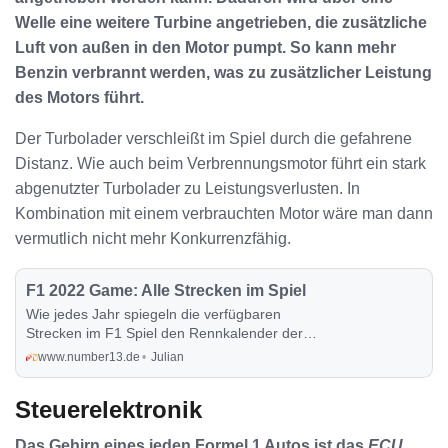
Welle eine weitere Turbine angetrieben, die zusätzliche
Luft von außen in den Motor pumpt. So kann mehr
Benzin verbrannt werden, was zu zusätzlicher Leistung
des Motors führt.
Der Turbolader verschleißt im Spiel durch die gefahrene
Distanz. Wie auch beim Verbrennungsmotor führt ein stark
abgenutzter Turbolader zu Leistungsverlusten. In
Kombination mit einem verbrauchten Motor wäre man dann
vermutlich nicht mehr Konkurrenzfähig.
F1 2022 Game: Alle Strecken im Spiel
Wie jedes Jahr spiegeln die verfügbaren
Strecken im F1 Spiel den Rennkalender der
aktuellen F1 Saison wider. In diesem Post
www.number13.de
Julian
findest du eine Übersicht aller Strecken, auf
denen du im neuen F1 2022 Spiel fahren
Steuerelektronik
kannst.
Das Gehirn eines jeden Formel 1 Autos ist das
ECU