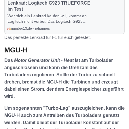
Lenkrad: Logitech G923 TRUEFORCE
im Test
Wer sich ein Lenkrad kaufen will, kommt an
Logitech nicht vorbei. Das Logitech G923
Trueforce ist aktuell das leistungsstärkste
number13.de
johannes
Lenkrad aus dem Hause Logitech. In diesem
Das perfekte Lenkrad für F1 für euch getestet.
Artikel erfährst du alles, was ich über das
Logitech G923 Trueforce bemerkenswert finde.
MGU-H
Das
Motor Generator Unit - Heat
ist am Turbolader
angeschlossen und kann die Drehzahl des
Turboladers regulieren. Sollte der Turbo zu schnell
drehen, bremst die MGU-H die Turbinen und erzeugt
dabei einen Strom, der dem Energiespeicher zugeführt
wird.
Um sogenannten "Turbo-Lag" auszugleichen, kann die
MGU-H auch zum Antreiben des Turboladers genutzt
werden. Damit bleibt der Turbolader konstant auf der