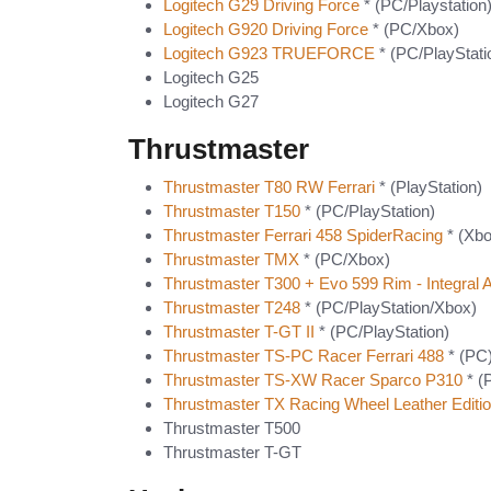
Logitech G29 Driving Force
* (PC/Playstation
Logitech G920 Driving Force
* (PC/Xbox)
Logitech G923 TRUEFORCE
* (PC/PlayStati
Logitech G25
Logitech G27
Thrustmaster
Thrustmaster T80 RW Ferrari
* (PlayStation)
Thrustmaster T150
* (PC/PlayStation)
Thrustmaster Ferrari 458 SpiderRacing
* (Xbo
Thrustmaster TMX
* (PC/Xbox)
Thrustmaster T300 + Evo 599 Rim - Integral A
Thrustmaster T248
* (PC/PlayStation/Xbox)
Thrustmaster T-GT II
* (PC/PlayStation)
Thrustmaster TS-PC Racer Ferrari 488
* (PC
Thrustmaster TS-XW Racer Sparco P310
* (
Thrustmaster TX Racing Wheel Leather Editi
Thrustmaster T500
Thrustmaster T-GT