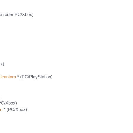
)
on oder PC/Xbox)
x)
lcantara
* (PC/PlayStation)
)
PC/Xbox)
on
* (PC/Xbox)