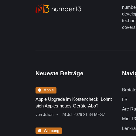
number
develop
techno
covers 
Neueste Beiträge
Navi
Brotat
Apple
Apple Upgrade im Kostencheck: Lohnt
LS
sich Apples neues Geräte-Abo?
Arc Ra
von
Julian
28 Jul 2026 21:34 MESZ
Mini-P
Lenkrä
Werbung