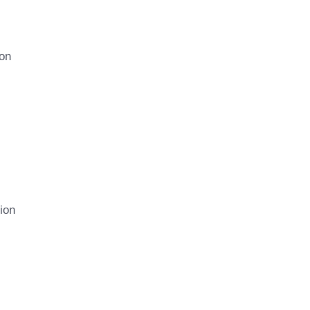
von
ion