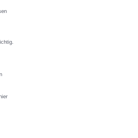
sen
chtig.
n
hier