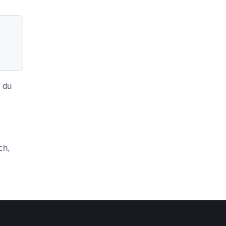
s du
ch,