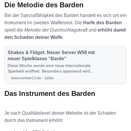
Die Melodie des Barden
Bei der Spezialfähigkeit des Barden handelt es sich um ein
Instrument im zweiten Waffenslot. Die
Harfe des Barden
spielt die
Melodie der Durchschlagskraft
und
erhöht damit
den Schaden deiner Waffe
.
Shakes & Fidget: Neuer Server W58 mit
neuer Spielklasse “Barde”
Diese Woche wurde eine neue internationale
Spielwelt eröffnet. Besonders spannend wird
hierbei die neue Spielklasse, die jetzt alle
www.number13.de
Julian
ausprobieren werden.
Das Instrument des Barden
Je nach Qualitätslevel deiner Melodie ist der Schaden
durch das Instrument erhöht: