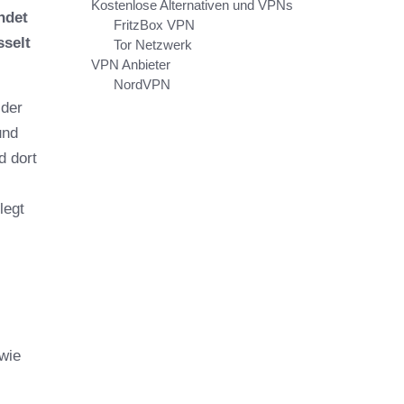
Kostenlose Alternativen und VPNs
ndet
FritzBox VPN
sselt
Tor Netzwerk
VPN Anbieter
NordVPN
 der
und
d dort
legt
 wie