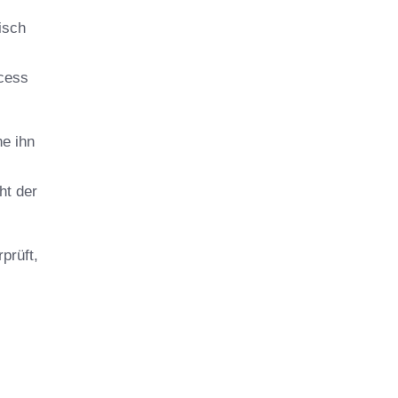
isch
ccess
ne ihn
ht der
prüft,