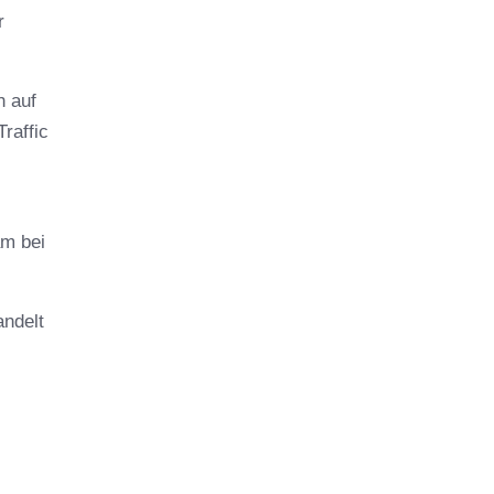
r
h auf
raffic
am bei
andelt