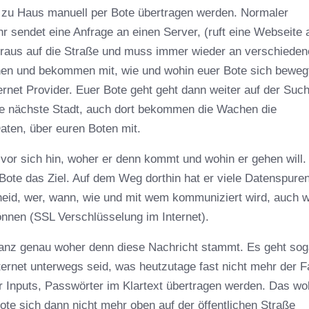
u Haus manuell per Bote übertragen werden. Normaler
r sendet eine Anfrage an einen Server, (ruft eine Webseite 
 raus auf die Straße und muss immer wieder an verschiede
chen und bekommen mit, wie und wohin euer Bote sich beweg
rnet Provider. Euer Bote geht geht dann weiter auf der Suc
die nächste Stadt, auch dort bekommen die Wachen die
ten, über euren Boten mit.
h vor sich hin, woher er denn kommt und wohin er gehen will
 Bote das Ziel. Auf dem Weg dorthin hat er viele Datenspure
heid, wer, wann, wie und mit wem kommuniziert wird, auch 
können (SSL Verschlüsselung im Internet).
anz genau woher denn diese Nachricht stammt. Es geht sog
ernet unterwegs seid, was heutzutage fast nicht mehr der Fal
 Inputs, Passwörter im Klartext übertragen werden. Das woll
ote sich dann nicht mehr oben auf der öffentlichen Straße