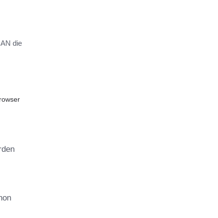
BAN die
Browser
rden
hon