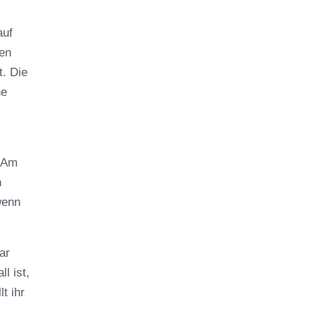
auf
nen
t. Die
he
. Am
n
wenn
ar
l ist,
t ihr