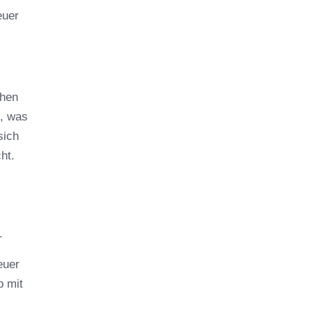
euer
chen
e, was
sich
ht.
.
euer
p mit