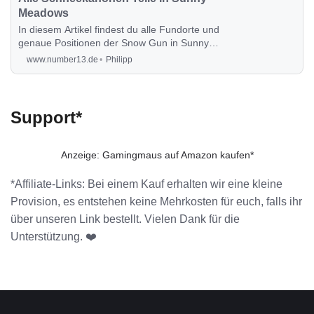
Meadows
In diesem Artikel findest du alle Fundorte und
genaue Positionen der Snow Gun in Sunny
Meadows für das Christmas Event 2023, die du
www.number13.de
Philipp
benötigst, um die Schneemänner
abzuschießen.
Support*
Anzeige: Gamingmaus auf Amazon kaufen*
*Affiliate-Links: Bei einem Kauf erhalten wir eine kleine
Provision, es entstehen keine Mehrkosten für euch, falls ihr
über unseren Link bestellt. Vielen Dank für die
Unterstützung. ❤️