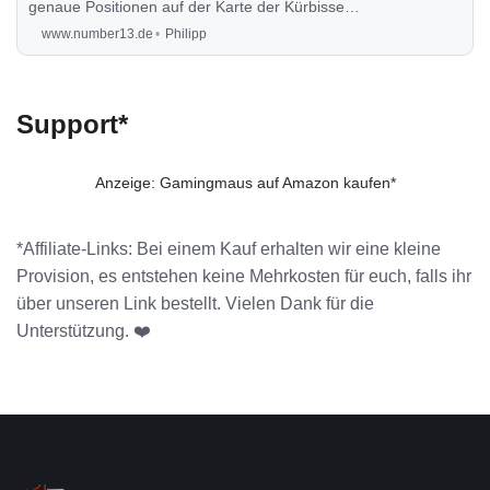
genaue Positionen auf der Karte der Kürbisse,
die du benötigst, um das Halloween Event von
www.number13.de
Philipp
2023 abzuschließen.
Support*
Anzeige: Gamingmaus auf Amazon kaufen*
*Affiliate-Links: Bei einem Kauf erhalten wir eine kleine
Provision, es entstehen keine Mehrkosten für euch, falls ihr
über unseren Link bestellt. Vielen Dank für die
Unterstützung. ❤️