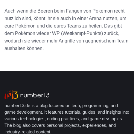
Auch wenn die Beeren beim Fangen von Pokémon recht
nützlich sind, könnt ihr sie auch in einer Arena nutzen, um
eure Pokémon und die eures Teams zu heilen. Das gibt
dem Pokémon wieder WP (Wettkampf-Punkte) zurück,
wodurch sie wieder mehr Angriffe von gegnerischem Team
aushalten können.
number13.de is a blog focused on tech, programming, and
game development. It features tutorials, guides, and insights into
various technologies, coding practices, and game dev topics.
The blog also covers personal projects, experiences, and
industry-related content.