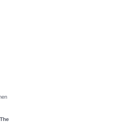
nen
 The