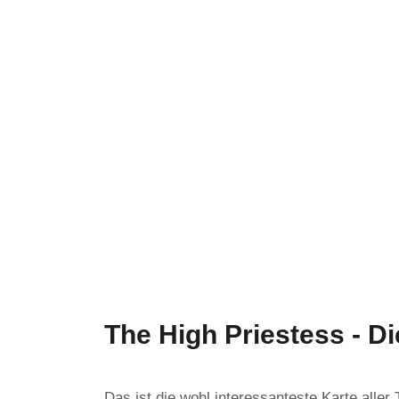
The High Priestess - Di
Das ist die wohl interessanteste Karte aller 