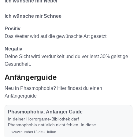
Ich wünsche mir Nebel
Ich wünsche mir Schnee
Positiv
Das Wetter wird auf die gewünschte Art gesetzt.
Negativ
Deine Sicht wird verdunkelt und du verlierst 30% geistige
Gesundheit.
Anfängerguide
Neu in Phasmophobia? Hier findest du einen
Anfängerguide
Phasmophobia: Anfänger Guide
In deiner Horrorgame-Bibliothek darf
Phasmophobia natürlich nicht fehlen. In diesem
Guide erklären wir dir alles, was du für einen
www.number13.de
Julian
erfolgreichen Start in Phasmo brauchst.