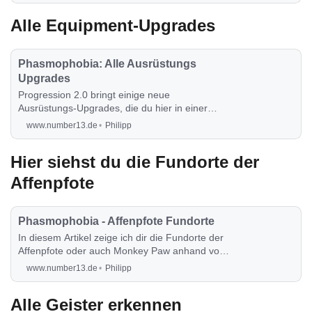
Alle Equipment-Upgrades
Phasmophobia: Alle Ausrüstungs
Upgrades
Progression 2.0 bringt einige neue
Ausrüstungs-Upgrades, die du hier in einer
Gesamtübersicht präsentiert bekommst.
www.number13.de
Philipp
Hier siehst du die Fundorte der
Affenpfote
Phasmophobia - Affenpfote Fundorte
In diesem Artikel zeige ich dir die Fundorte der
Affenpfote oder auch Monkey Paw anhand von
Bildern der jeweiligen Standorte.
www.number13.de
Philipp
Alle Geister erkennen