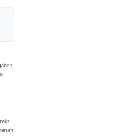
fgaben
as
rekt
 herum