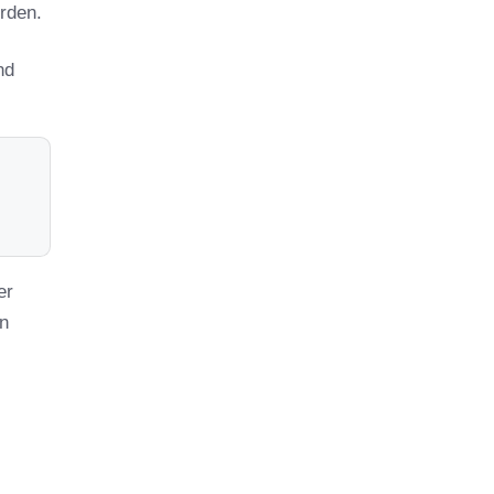
rden.
nd
er
in