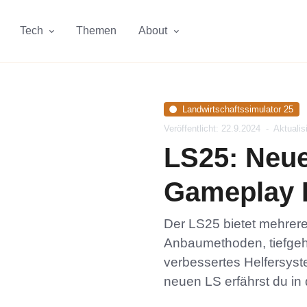
Tech
Themen
About
Landwirtschaftssimulator 25
Veröffentlicht: 22.9.2024
-
Aktualis
LS25: Neue
Gameplay 
Der LS25 bietet mehrer
Anbaumethoden, tiefge
verbessertes Helfersyst
neuen LS erfährst du in