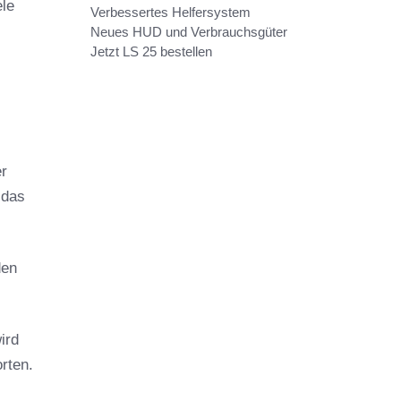
ele
Verbessertes Helfersystem
Neues HUD und Verbrauchsgüter
Jetzt LS 25 bestellen
er
 das
en 
ird
rten.