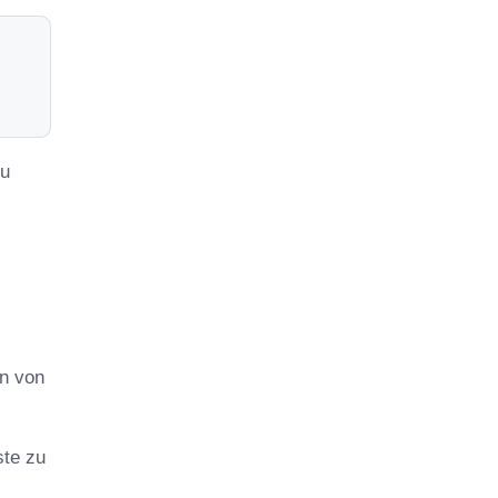
zu
nn von
ste zu