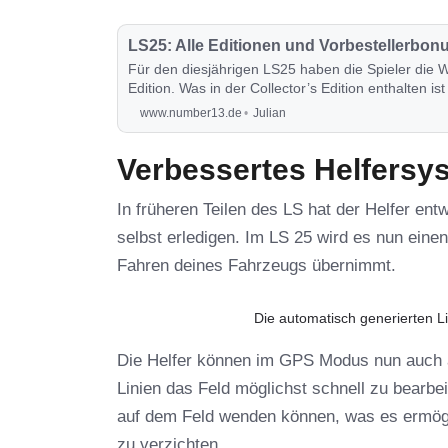
LS25: Alle Editionen und Vorbestellerbon
Für den diesjährigen LS25 haben die Spieler die W
Edition. Was in der Collector’s Edition enthalten 
erfährst du in diesem Post.
www.number13.de
Julian
Verbessertes Helfersy
In früheren Teilen des LS hat der Helfer e
selbst erledigen. Im LS 25 wird es nun ein
Fahren deines Fahrzeugs übernimmt.
Die automatisch generierten L
Die Helfer können im GPS Modus nun auch a
Linien das Feld möglichst schnell zu bearbe
auf dem Feld wenden können, was es ermögl
zu verzichten.