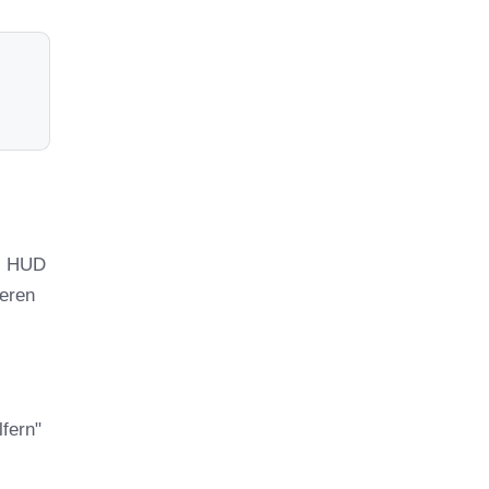
as HUD
leren
fern"