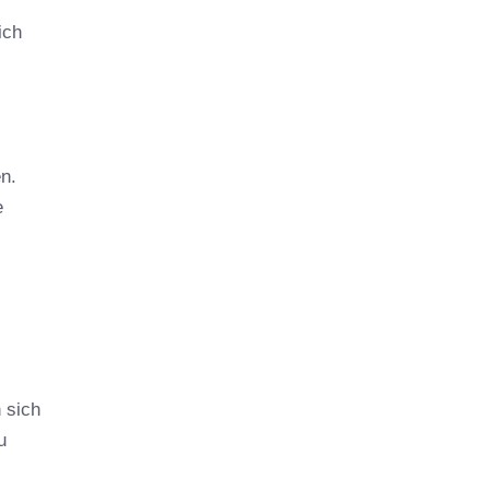
ich
n.
e
n sich
u