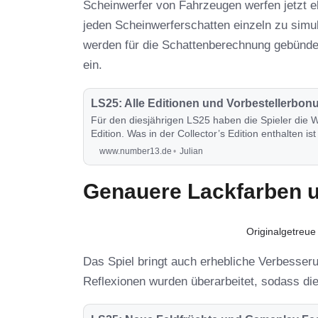
Scheinwerfer von Fahrzeugen werfen jetzt ebe
jeden Scheinwerferschatten einzeln zu simul
werden für die Schattenberechnung gebündel
ein.
LS25: Alle Editionen und Vorbestellerbon
Für den diesjährigen LS25 haben die Spieler die W
Edition. Was in der Collector’s Edition enthalten 
erfährst du in diesem Post.
www.number13.de
Julian
Genauere Lackfarben un
Originalgetreue
Das Spiel bringt auch erhebliche Verbesser
Reflexionen wurden überarbeitet, sodass die