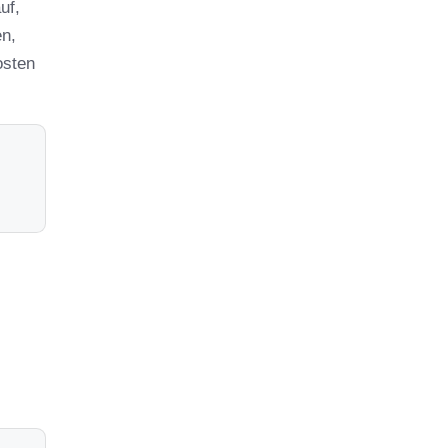
uf,
en,
osten