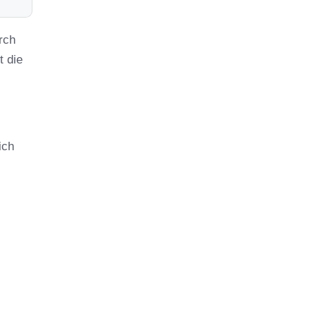
rch
t die
ich