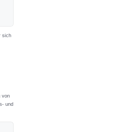
 sich
g von
s- und