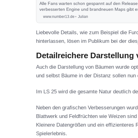
Alle Fans warten schon gespannt auf den Release 
verbesserten Engine und brandneuen Maps gibt es
erfährst du in diesem Post.
www.number13.de
Julian
Liebevolle Details, wie zum Beispiel die Fu
hinterlassen, lösen im Publikum bei der die
Detailreichere Darstellung
Auch die Darstellung von Bäumen wurde opti
und selbst Bäume in der Distanz sollen nun d
Im LS 25 wird die gesamte Natur deutlich det
Neben den grafischen Verbesserungen wurde
Blattwerk und Feldfrüchten wie Weizen sind 
Kleinere Datengrößen und ein effizienteres 
Spielerlebnis.