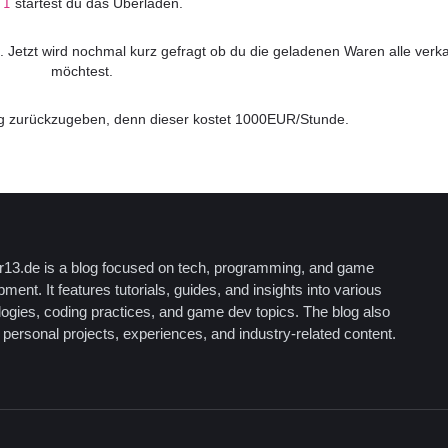
 
 startest du das Überladen.
I
 Jetzt wird nochmal kurz gefragt ob du die geladenen Waren alle verka
möchtest.
ug zurückzugeben, denn dieser kostet 1000EUR/Stunde.
13.de is a blog focused on tech, programming, and game
ment. It features tutorials, guides, and insights into various
logies, coding practices, and game dev topics. The blog also
personal projects, experiences, and industry-related content.