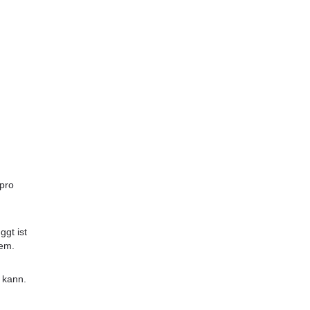
pro 
gt ist 
dem.
 kann. 