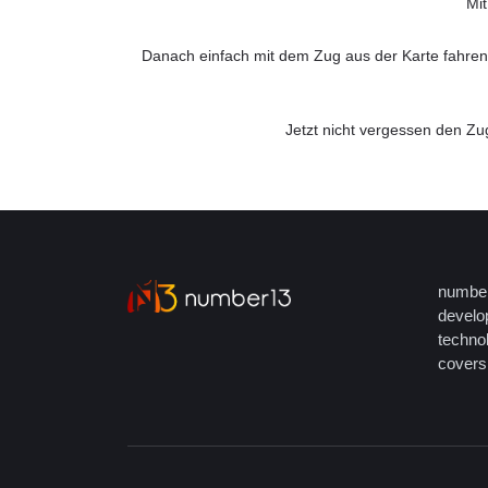
Mit
Danach einfach mit dem Zug aus der Karte fahren.
Jetzt nicht vergessen den Z
number
develop
techno
covers 