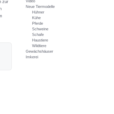
Video
n zur
Neue Tiermodelle
n
Hühner
em
Kühe
Pferde
Schweine
Schafe
Haustiere
Wildtiere
Gewächshäuser
Imkerei