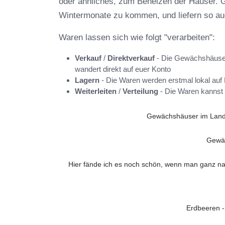
oder ähnliches, zum Beheizen der Häuser. G
Wintermonate zu kommen, und liefern so auc
Waren lassen sich wie folgt "verarbeiten":
Verkauf
/
Direktverkauf
- Die Gewächshäuser 
wandert direkt auf euer Konto
Lagern
- Die Waren werden erstmal lokal auf 
Weiterleiten
/
Verteilung
- Die Waren kannst 
Gewächshäuser im Landw
Gewäc
Hier fände ich es noch schön, wenn man ganz nah
Erdbeeren - 