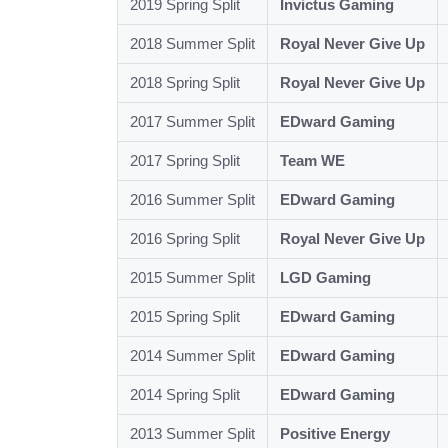
2019 Spring Split
Invictus Gaming
2018 Summer Split
Royal Never Give Up
2018 Spring Split
Royal Never Give Up
2017 Summer Split
EDward Gaming
2017 Spring Split
Team WE
2016 Summer Split
EDward Gaming
2016 Spring Split
Royal Never Give Up
2015 Summer Split
LGD Gaming
2015 Spring Split
EDward Gaming
2014 Summer Split
EDward Gaming
2014 Spring Split
EDward Gaming
2013 Summer Split
Positive Energy