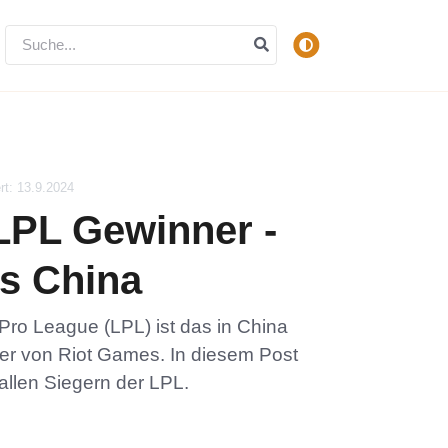
ert: 13.9.2024
 LPL Gewinner -
s China
ro League (LPL) ist das in China
er von Riot Games. In diesem Post
 allen Siegern der LPL.