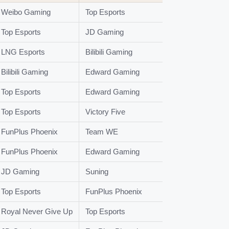
Weibo Gaming
Top Esports
Top Esports
JD Gaming
LNG Esports
Bilibili Gaming
Bilibili Gaming
Edward Gaming
Top Esports
Edward Gaming
Top Esports
Victory Five
FunPlus Phoenix
Team WE
FunPlus Phoenix
Edward Gaming
JD Gaming
Suning
Top Esports
FunPlus Phoenix
Royal Never Give Up
Top Esports