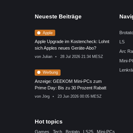
Neueste Beiträge
Navi
Brotat
Apple
Apple Upgrade im Kostencheck: Lohnt
LS
sich Apples neues Geräte-Abo?
Arc Ra
von
Julian
28 Jul 2026 21:34 MESZ
Mini-P
Lenkrä
Werbung
Anzeige: GEEKOM Mini-PCs zum
Prime Day: Bis zu 30 Prozent Rabatt
von
Jörg
23 Jun 2026 00:05 MESZ
Hot topics
Games
Tech
Brotato
LS25
Mini-PCs