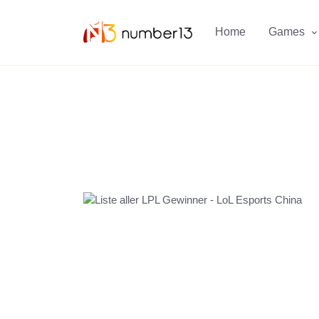
Zum Hauptkontent springen.
Home
Games