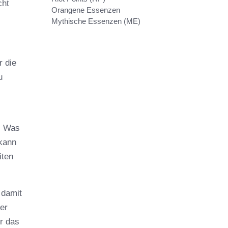
cht
Orangene Essenzen
Mythische Essenzen (ME)
r die
u
. Was
 kann
iten
 damit
er
r das