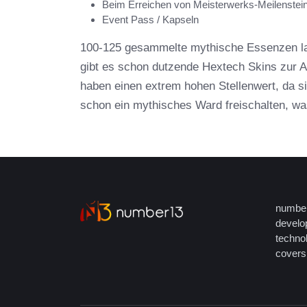
Beim Erreichen von Meisterwerks-Meilenstei
Event Pass / Kapseln
100-125 gesammelte mythische Essenzen lass
gibt es schon dutzende Hextech Skins zur 
haben einen extrem hohen Stellenwert, da s
schon ein mythisches Ward freischalten, wa
number
develop
techno
covers 