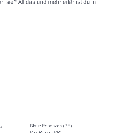
 sie? All das und mehr erfährst du in
Blaue Essenzen (BE)
Da
Riot Points (RP)