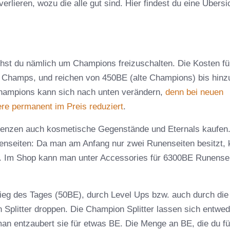
erlieren, wozu die alle gut sind. Hier findest du eine Übersi
hst du nämlich um Champions freizuschalten. Die Kosten fü
s Champs, und reichen von 450BE (alte Champions) bis hinz
hampions kann sich nach unten verändern,
denn bei neuen
e permanent im Preis reduziert
.
senzen auch kosmetische Gegenstände und Eternals kaufen
Runenseiten: Da man am Anfang nur zwei Runenseiten besitzt,
n. Im Shop kann man unter Accessories für 6300BE Runense
Sieg des Tages (50BE), durch Level Ups bzw. auch durch die
plitter droppen. Die Champion Splitter lassen sich entwed
an entzaubert sie für etwas BE. Die Menge an BE, die du fü