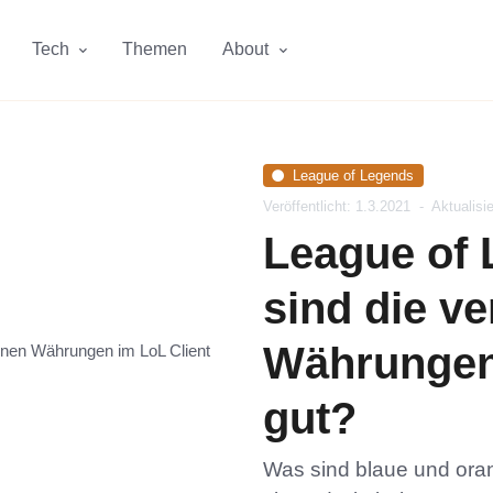
Tech
Themen
About
League of Legends
Veröffentlicht: 1.3.2021
-
Aktualisi
League of 
sind die v
Währungen 
gut?
Was sind blaue und or