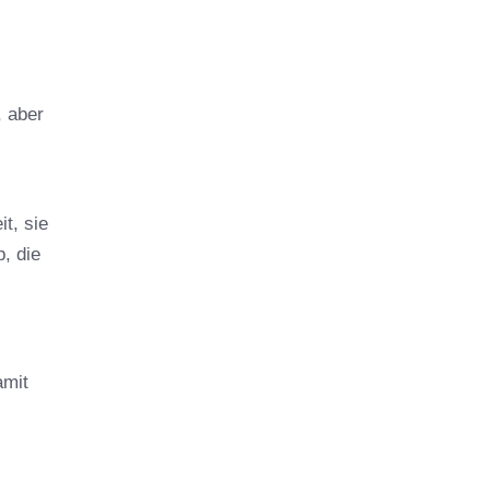
, aber
t, sie
, die
amit