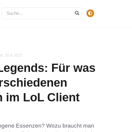
ert: 10.4.2023
Legends: Für was
erschiedenen
im LoL Client
angene Essenzen? Wozu braucht man