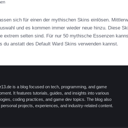
nen
en sich für einen der mythischen Skins einlösen. Mittlerw
Auswahl und es kommen immer wieder neue hinzu. Diese Sk
ie extrem selten sind. Für nur 50 mythische Essenzen kanns
s du anstatt des Default Ward Skins verwenden kannst.
13.de is a blog focused on tech, programming, and game
ment. It features tutorials, guides, and insights into various
logies, coding practices, and game dev topics. The blog also
personal projects, experiences, and industry-related content.