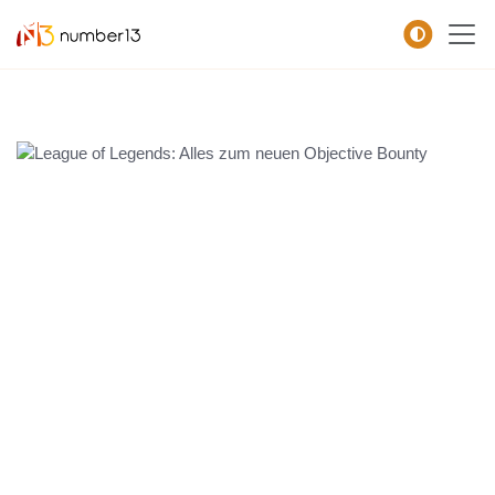
Zum Hauptkontent springen.