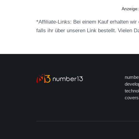
Anzeige
*Affiliate-Links: Bei einem Kauf erhalten wi
falls ihr über unseren Link bestellt. Vielen 
number
develop
techno
covers 