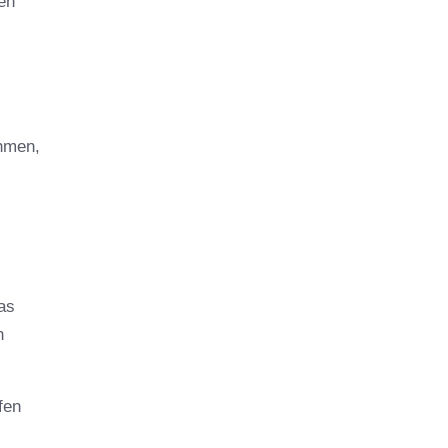
en
hmen,
as
n
fen