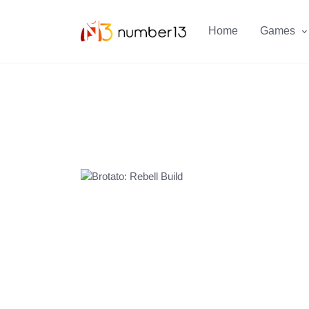
Zum Hauptkontent springen.
Home
Games