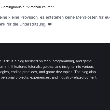
: Gamingmaus auf Amazon kaufen*
r eine kleine Provision, es entstehen keine Mehrkosten für eu
Dank für die Unterstützung. ❤️
13.de is a blog focused on tech, programming, and game
ment. It features tutorials, guides, and insights into various
logies, coding practices, and game dev topics. The blog also
personal projects, experiences, and industry-related content.