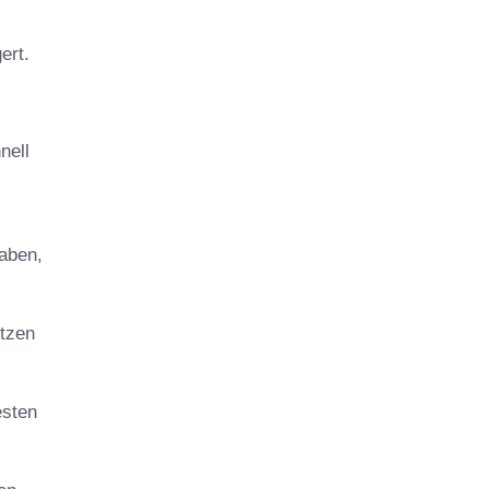
ert.
nell
haben,
utzen
esten