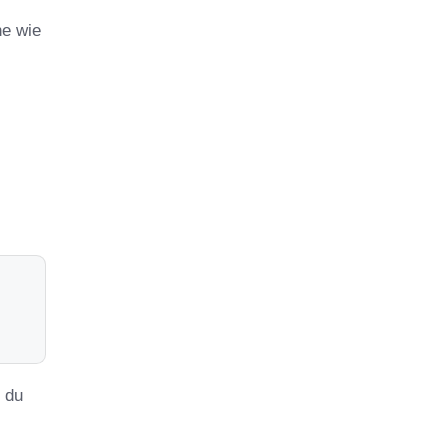
ne wie
s du