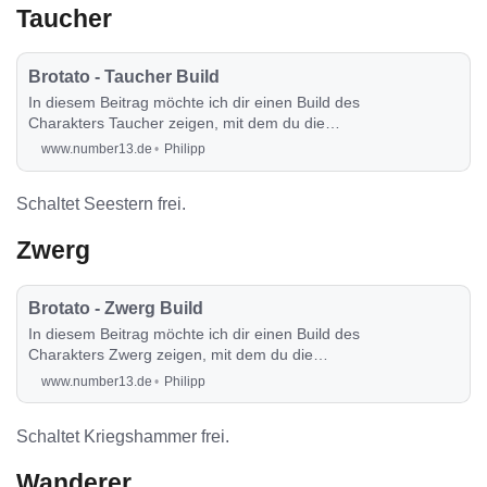
Taucher
Brotato - Taucher Build
In diesem Beitrag möchte ich dir einen Build des
Charakters Taucher zeigen, mit dem du die
Runde auch sehr angenehm durchspielen
www.number13.de
Philipp
kannst.
Schaltet Seestern frei.
Zwerg
Brotato - Zwerg Build
In diesem Beitrag möchte ich dir einen Build des
Charakters Zwerg zeigen, mit dem du die
Runde auch sehr angenehm durchspielen
www.number13.de
Philipp
kannst.
Schaltet Kriegshammer frei.
Wanderer