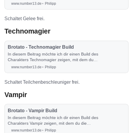
Runde auch sehr angenehm durchspielen
www.number13.de
Philipp
kannst.
Schaltet Gelee frei.
Technomagier
Brotato - Technomagier Build
In diesem Beitrag möchte ich dir einen Build des
Charakters Technomagier zeigen, mit dem du
die Runde auch sehr angenehm durchspielen
www.number13.de
Philipp
kannst.
Schaltet Teilchenbeschleuniger frei.
Vampir
Brotato - Vampir Build
In diesem Beitrag möchte ich dir einen Build des
Charakters Vampir zeigen, mit dem du die
Runde auch sehr angenehm durchspielen
www.number13.de
Philipp