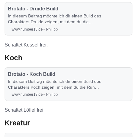
Brotato - Druide Build
In diesem Beitrag möchte ich dir einen Build des
Charakters Druide zeigen, mit dem du die
Runde auch sehr angenehm durchspielen
www.number13.de
Philipp
kannst.
Schaltet Kessel frei.
Koch
Brotato - Koch Build
In diesem Beitrag möchte ich dir einen Build des
Charakters Koch zeigen, mit dem du die Runde
auch sehr angenehm durchspielen kannst.
www.number13.de
Philipp
Schaltet Löffel frei.
Kreatur