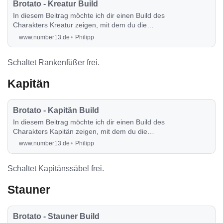
Brotato - Kreatur Build
In diesem Beitrag möchte ich dir einen Build des
Charakters Kreatur zeigen, mit dem du die
Runde auch sehr angenehm durchspielen
www.number13.de
Philipp
kannst.
Schaltet Rankenfüßer frei.
Kapitän
Brotato - Kapitän Build
In diesem Beitrag möchte ich dir einen Build des
Charakters Kapitän zeigen, mit dem du die
Runde auch sehr angenehm durchspielen
www.number13.de
Philipp
kannst.
Schaltet Kapitänssäbel frei.
Stauner
Brotato - Stauner Build