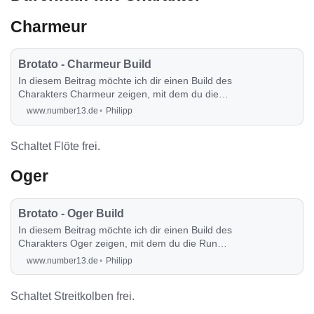
Charmeur
Brotato - Charmeur Build
In diesem Beitrag möchte ich dir einen Build des
Charakters Charmeur zeigen, mit dem du die
Runde auch sehr angenehm durchspielen
www.number13.de
Philipp
kannst.
Schaltet Flöte frei.
Oger
Brotato - Oger Build
In diesem Beitrag möchte ich dir einen Build des
Charakters Oger zeigen, mit dem du die Runde
auch sehr angenehm durchspielen kannst.
www.number13.de
Philipp
Schaltet Streitkolben frei.