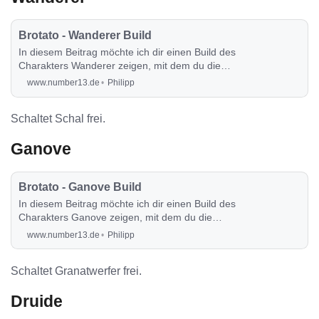
Brotato - Wanderer Build
In diesem Beitrag möchte ich dir einen Build des
Charakters Wanderer zeigen, mit dem du die
Runde auch sehr angenehm durchspielen
www.number13.de
Philipp
kannst.
Schaltet Schal frei.
Ganove
Brotato - Ganove Build
In diesem Beitrag möchte ich dir einen Build des
Charakters Ganove zeigen, mit dem du die
Runde auch sehr angenehm durchspielen
www.number13.de
Philipp
kannst.
Schaltet Granatwerfer frei.
Druide