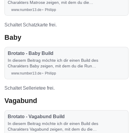
Charakters Matrose zeigen, mit dem du die
Runde auch sehr angenehm durchspielen
www.number13.de
Philipp
kannst.
Schaltet Schatzkarte frei.
Baby
Brotato - Baby Build
In diesem Beitrag möchte ich dir einen Build des
Charakters Baby zeigen, mit dem du die Runde
auch sehr angenehm durchspielen kannst.
www.number13.de
Philipp
Schaltet Sellerietee frei.
Vagabund
Brotato - Vagabund Build
In diesem Beitrag möchte ich dir einen Build des
Charakters Vagabund zeigen, mit dem du die