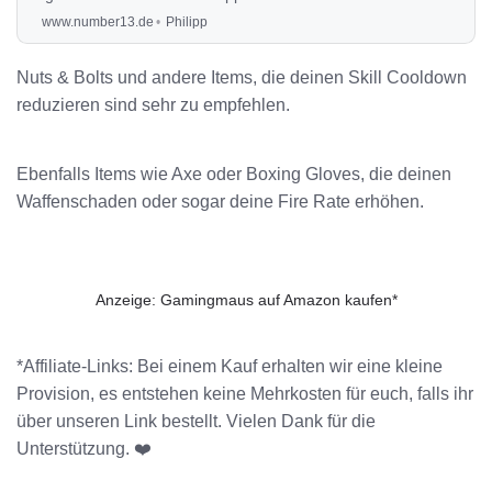
Spiel Yet Another Zombie Survivors, wie du ihn
www.number13.de
Philipp
bekommst und was dieser Stat genau bringt.
Nuts & Bolts und andere Items, die deinen Skill Cooldown
reduzieren sind sehr zu empfehlen.
Ebenfalls Items wie Axe oder Boxing Gloves, die deinen
Waffenschaden oder sogar deine Fire Rate erhöhen.
Anzeige: Gamingmaus auf Amazon kaufen*
*Affiliate-Links: Bei einem Kauf erhalten wir eine kleine
Provision, es entstehen keine Mehrkosten für euch, falls ihr
über unseren Link bestellt. Vielen Dank für die
Unterstützung. ❤️