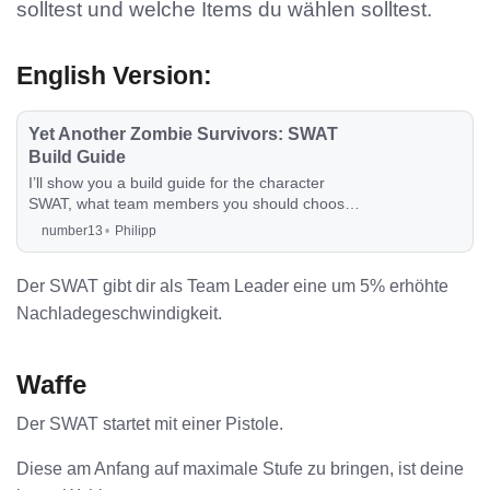
solltest und welche Items du wählen solltest.
English Version:
Yet Another Zombie Survivors: SWAT
Build Guide
I’ll show you a build guide for the character
SWAT, what team members you should choose,
what skills you should focus on and what items
number13
Philipp
you should choose.
Der SWAT gibt dir als Team Leader eine um 5% erhöhte
Nachladegeschwindigkeit.
Waffe
Der SWAT startet mit einer Pistole.
Diese am Anfang auf maximale Stufe zu bringen, ist deine