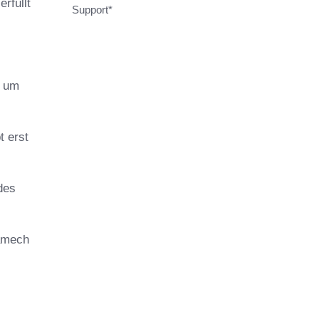
rfüllt
Support*
, um
t erst
des
ramech