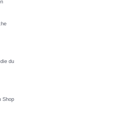
en
che
 die du
m Shop