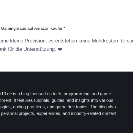
: Gamingmaus auf Amazon kaufen*
r eine kleine Provision, es entstehen keine Mehrkosten für eu
Dank für die Unterstützung. ❤️
13.de is a blog focused on tech, programming, and game
ment. It features tutorials, guides, and insights into various
logies, coding practices, and game dev topics. The blog also
personal projects, experiences, and industry-related content.