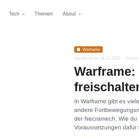
Tech
Themen
About
Warframe
Veröffentlicht: 24.12.2023
-
Aktuali
Warframe:
freischalt
In Warframe gibt es vie
andere Fortbewegungsmit
der Necramech. Wie du
Voraussetzungen dafür si