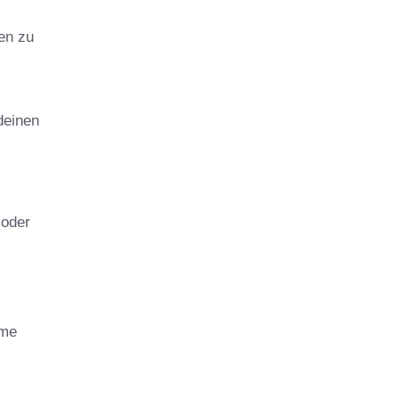
en zu
deinen
 oder
ame