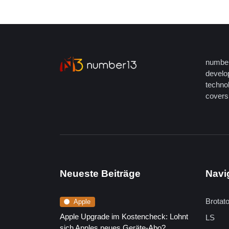
number
develop
techno
covers 
Neueste Beiträge
Navi
Brotat
Apple
Apple Upgrade im Kostencheck: Lohnt
LS
sich Apples neues Geräte-Abo?