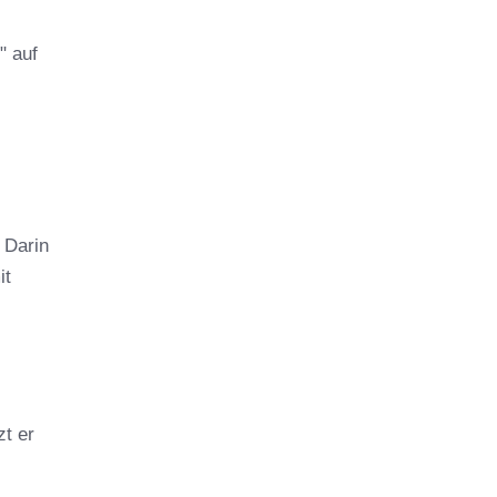
" auf
 Darin
it
zt er