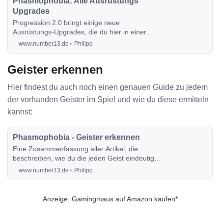
Phasmophobia: Alle Ausrüstungs
Upgrades
Progression 2.0 bringt einige neue
Ausrüstungs-Upgrades, die du hier in einer
Gesamtübersicht präsentiert bekommst.
www.number13.de
Philipp
Geister erkennen
Hier findest du auch noch einen genauen Guide zu jedem
der vorhanden Geister im Spiel und wie du diese ermitteln
kannst:
Phasmophobia - Geister erkennen
Eine Zusammenfassung aller Artikel, die
beschreiben, wie du die jeden Geist eindeutig
erkennen kannst.
www.number13.de
Philipp
Anzeige: Gamingmaus auf Amazon kaufen*