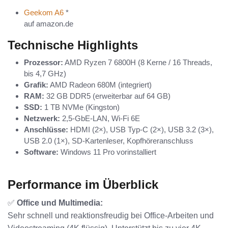
GB RAM für 549 € eine echte Empfehlung?
Geekom A6
*
auf amazon.de
Technische Highlights
Prozessor:
AMD Ryzen 7 6800H (8 Kerne / 16 Threads,
bis 4,7 GHz)
Grafik:
AMD Radeon 680M (integriert)
RAM:
32 GB DDR5 (erweiterbar auf 64 GB)
SSD:
1 TB NVMe (Kingston)
Netzwerk:
2,5-GbE-LAN, Wi-Fi 6E
Anschlüsse:
HDMI (2×), USB Typ-C (2×), USB 3.2 (3×),
USB 2.0 (1×), SD-Kartenleser, Kopfhöreranschluss
Software:
Windows 11 Pro vorinstalliert
Performance im Überblick
✅
Office und Multimedia:
Sehr schnell und reaktionsfreudig bei Office-Arbeiten und