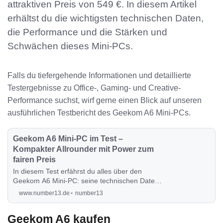
attraktiven Preis von 549 €. In diesem Artikel
erhältst du die wichtigsten technischen Daten,
die Performance und die Stärken und
Schwächen dieses Mini-PCs.
Falls du tiefergehende Informationen und detaillierte
Testergebnisse zu Office-, Gaming- und Creative-
Performance suchst, wirf gerne einen Blick auf unseren
ausführlichen Testbericht des Geekom A6 Mini-PCs.
Geekom A6 Mini-PC im Test –
Kompakter Allrounder mit Power zum
fairen Preis
In diesem Test erfährst du alles über den
Geekom A6 Mini-PC: seine technischen Daten,
die Performance in Office-Anwendungen,
www.number13.de
number13
Multimedia, Content Creation und Gaming, die
Erweiterbarkeit sowie die Energieeffizienz. Ist
Geekom A6 kaufen
der Mini-PC mit AMD Ryzen 7 6800H und 32