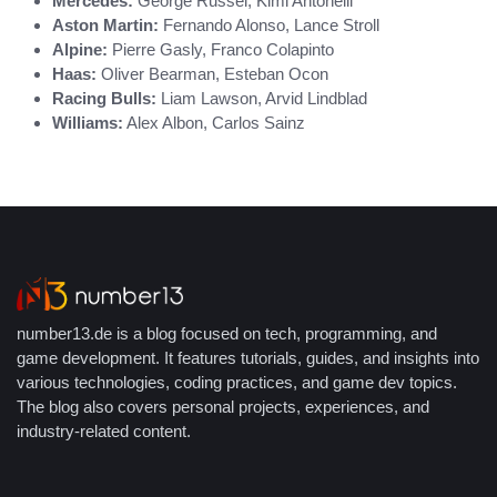
Mercedes:
George Russel, Kimi Antonelli
Aston Martin:
Fernando Alonso, Lance Stroll
Alpine:
Pierre Gasly, Franco Colapinto
Haas:
Oliver Bearman, Esteban Ocon
Racing Bulls:
Liam Lawson, Arvid Lindblad
Williams:
Alex Albon, Carlos Sainz
number13.de is a blog focused on tech, programming, and
game development. It features tutorials, guides, and insights into
various technologies, coding practices, and game dev topics.
The blog also covers personal projects, experiences, and
industry-related content.