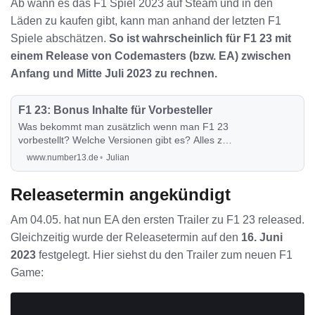
Ab wann es das F1 Spiel 2023 auf Steam und in den
Läden zu kaufen gibt, kann man anhand der letzten F1
Spiele abschätzen.
So ist wahrscheinlich für F1 23 mit
einem Release von Codemasters (bzw. EA) zwischen
Anfang und Mitte Juli 2023 zu rechnen.
F1 23: Bonus Inhalte für Vorbesteller
Was bekommt man zusätzlich wenn man F1 23
vorbestellt? Welche Versionen gibt es? Alles zu
den Vorbestellerversionen von F1 23 erfährst
www.number13.de
Julian
du in diesem Post.
Releasetermin angekündigt
Am 04.05. hat nun EA den ersten Trailer zu F1 23 released.
Gleichzeitig wurde der Releasetermin auf den
16. Juni
2023
festgelegt. Hier siehst du den Trailer zum neuen F1
Game: