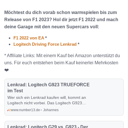
Möchtest du dich vorab schon warmspielen bis zum
Release von F1 2023? Hol dir jetzt F1 2022 und mach
deine Garage mit den neuen Supercars voll:
F1 2022 von EA
*
Logitech Driving Force Lenkrad
*
* Affiliate Links: Mit einem Kauf bei Amazon unterstützt du
uns. Für euch entstehen beim Kauf keinerlei Mehrkosten
❤️
Lenkrad: Logitech G923 TRUEFORCE
im Test
Wer sich ein Lenkrad kaufen will, kommt an
Logitech nicht vorbei. Das Logitech G923
Trueforce ist aktuell das leistungsstärkste
www.number13.de
Johannes
Lenkrad aus dem Hause Logitech. In diesem
Artikel erfährst du alles, was ich über das
Logitech G923 Trueforce bemerkenswert finde.
Lenkrad: Logitech G29 vs. G923 - Der