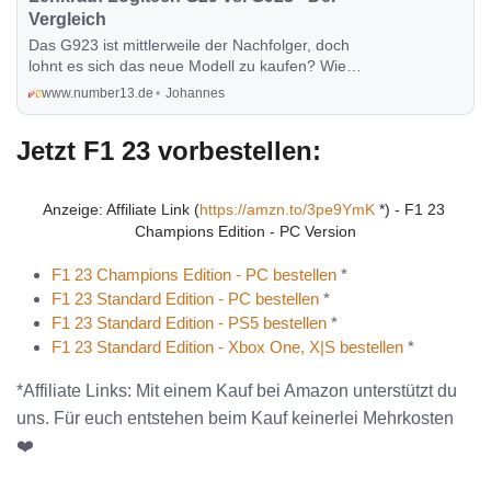
Vergleich
Das G923 ist mittlerweile der Nachfolger, doch
lohnt es sich das neue Modell zu kaufen? Wie
unterscheidet sich das G29 zum G923? Dies
www.number13.de
Johannes
und mehr erfahrt ihr in diesem Post.
Jetzt F1 23 vorbestellen:
Anzeige: Affiliate Link (
https://amzn.to/3pe9YmK
 *) - F1 23 
Champions Edition - PC Version
F1 23 Champions Edition - PC bestellen
*
F1 23 Standard Edition - PC bestellen
*
F1 23 Standard Edition - PS5 bestellen
*
F1 23 Standard Edition - Xbox One, X|S bestellen
*
*Affiliate Links: Mit einem Kauf bei Amazon unterstützt du
uns. Für euch entstehen beim Kauf keinerlei Mehrkosten
❤️