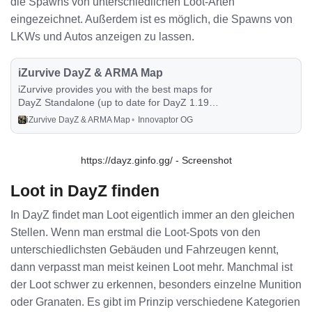
die Spawns von unterschiedlichen Loot-Arten
eingezeichnet. Außerdem ist es möglich, die Spawns von
LKWs und Autos anzeigen zu lassen.
iZurvive DayZ & ARMA Map
iZurvive provides you with the best maps for
DayZ Standalone (up to date for DayZ 1.19
Release Version for PC, PS4 and Xbox) with
iZurvive DayZ & ARMA Map
Innovaptor OG
loot positions, lets you place tactical markers on
it and automatically shares those markers with
the friends in your group.
https://dayz.ginfo.gg/ - Screenshot
Loot in DayZ finden
In DayZ findet man Loot eigentlich immer an den gleichen
Stellen. Wenn man erstmal die Loot-Spots von den
unterschiedlichsten Gebäuden und Fahrzeugen kennt,
dann verpasst man meist keinen Loot mehr. Manchmal ist
der Loot schwer zu erkennen, besonders einzelne Munition
oder Granaten. Es gibt im Prinzip verschiedene Kategorien