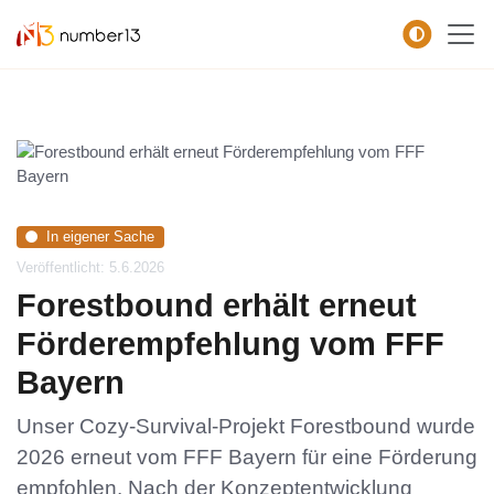
Zum Hauptkontent springen.
In eigener Sache
Veröffentlicht: 5.6.2026
Forestbound erhält erneut
Förderempfehlung vom FFF
Bayern
Unser Cozy-Survival-Projekt Forestbound wurde
2026 erneut vom FFF Bayern für eine Förderung
empfohlen. Nach der Konzeptentwicklung